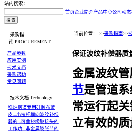
站内搜索：
首页
企业简介
产品中心
公司动态
当前位置： >>
采购指南
>>
采购指
南
PROCUREMENT
保证波纹补偿器质
产品参数
应用实例
技术文档
金属波纹管
采购帮助
常见问题
节
是管道系
技术文档
Technology
常运行起关
锅炉烟道专用硅胶布蒙
皮...
小拉杆横向波纹补偿
立有效的质
器的...
可曲挠橡胶接头的
工作功...
非金属膨胀节的