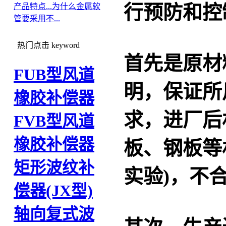
行预防和控
产品特点...
为什么金属软
管要采用不...
热门点击
keyword
首先是原材
FUB型风道
明，保证所
橡胶补偿器
求，进厂后
FVB型风道
橡胶补偿器
板、钢板等
矩形波纹补
实验)，不
偿器(JX型)
轴向复式波