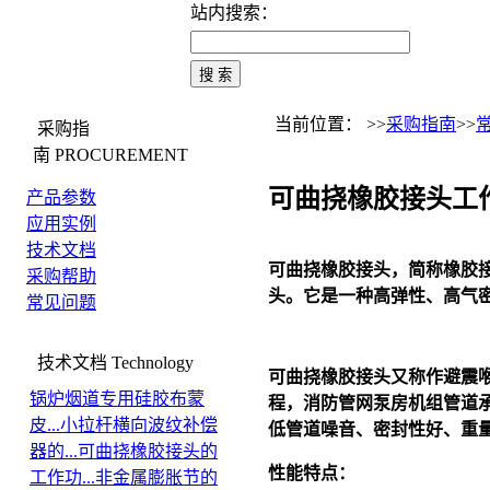
站内搜索：
当前位置： >>
采购指南
>>
采购指
南
PROCUREMENT
可曲挠橡胶接头工
产品参数
应用实例
技术文档
可曲挠橡胶接头，简称橡胶
采购帮助
头。它是一种高弹性、高气
常见问题
技术文档
Technology
可曲挠橡胶接头又称作避震
锅炉烟道专用硅胶布蒙
程，消防管网泵房机组管道
皮...
小拉杆横向波纹补偿
低管道噪音、密封性好、重
器的...
可曲挠橡胶接头的
性能特点：
工作功...
非金属膨胀节的