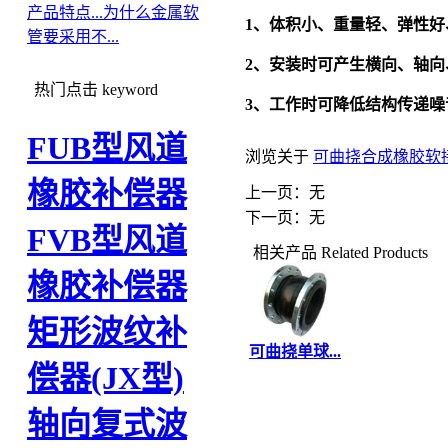
产品特点...
为什么金属软
1
、体积小、重量轻、弹性好
管要采用不...
2
、安装时可产生横向、轴向
热门点击
keyword
3
、工作时可降低结构传递噪
FUB型风道
浏览关于
可曲挠合成橡胶软
橡胶补偿器
上一页：无
下一页：无
FVB型风道
相关产品
Related Products
橡胶补偿器
矩形波纹补
可曲挠单球...
偿器(JX型)
轴向复式波