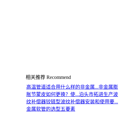
相关推荐
Recommend
高温管道适合用什么样的非金属...
非金属膨
胀节蒙皮如何更换？使...
泊头市拓进生产波
纹补偿器
铰链型波纹补偿器安装和使用要...
金属软管的选型五要素