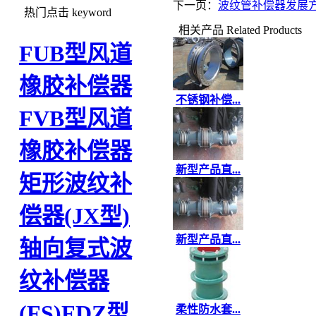
下一页：
波纹管补偿器发展
热门点击
keyword
相关产品
Related Products
FUB型风道
橡胶补偿器
不锈钢补偿...
FVB型风道
橡胶补偿器
新型产品直...
矩形波纹补
偿器(JX型)
新型产品直...
轴向复式波
纹补偿器
(FS)
FDZ型
柔性防水套...