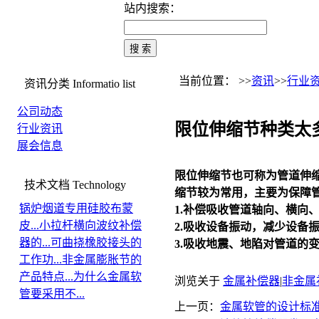
站内搜索：
当前位置： >>
资讯
>>
行业
资讯分类
Informatio list
公司动态
限位伸缩节种类太
行业资讯
展会信息
限位
伸缩节
也可称为管道
伸
技术文档
Technology
缩节
较为常用，主要为保障
锅炉烟道专用硅胶布蒙
1.补偿吸收管道轴向、横向
皮...
小拉杆横向波纹补偿
2.吸收设备振动，减少设备
器的...
可曲挠橡胶接头的
3.吸收地震、地陷对管道的
工作功...
非金属膨胀节的
产品特点...
为什么金属软
浏览关于
金属补偿器
|
非金属
管要采用不...
上一页：
金属软管的设计标