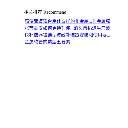
相关推荐
Recommend
高温管道适合用什么样的非金属...
非金属膨
胀节蒙皮如何更换？使...
泊头市拓进生产波
纹补偿器
铰链型波纹补偿器安装和使用要...
金属软管的选型五要素