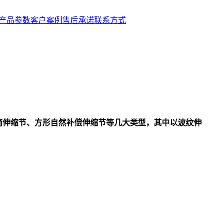
产品参数
客户案例
售后承诺
联系方式
筒
伸缩节
、方形自然补偿
伸缩节
等几大类型，其中以波纹
伸