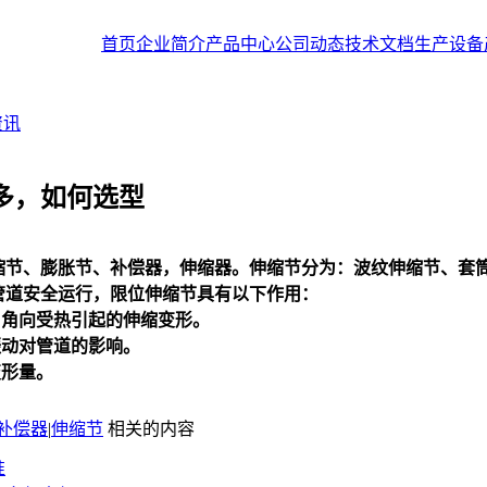
首页
企业简介
产品中心
公司动态
技术文档
生产设备
资讯
多，如何选型
缩节
、膨胀节、补偿器，伸缩器。
伸缩节
分为：波纹
伸缩节
、套
管道安全运行，限位
伸缩节
具有以下作用：
、角向受热引起的伸缩变形。
振动对管道的影响。
变形量。
补偿器
|
伸缩节
相关的内容
准