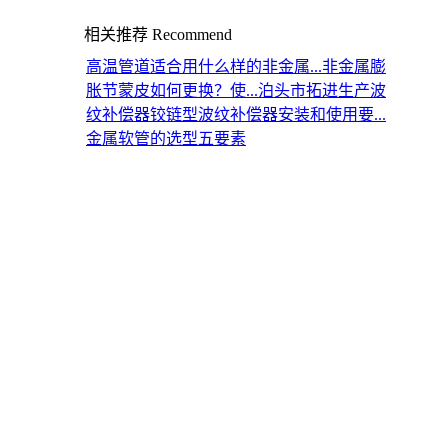
相关推荐
Recommend
高温管道适合用什么样的非金属...
非金属膨
胀节蒙皮如何更换？使...
泊头市拓进生产波
纹补偿器
铰链型波纹补偿器安装和使用要...
金属软管的选型五要素