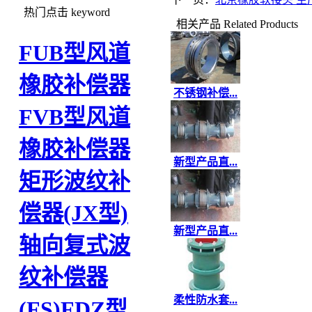
热门点击
keyword
相关产品
Related Products
FUB型风道
橡胶补偿器
不锈钢补偿...
FVB型风道
橡胶补偿器
新型产品直...
矩形波纹补
偿器(JX型)
新型产品直...
轴向复式波
纹补偿器
柔性防水套...
(FS)
FDZ型