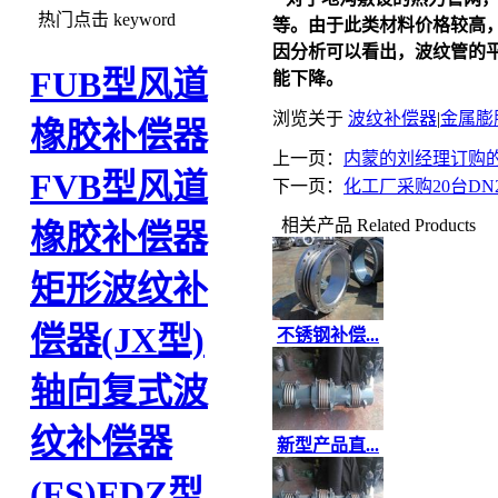
热门点击
keyword
等。由于此类材料价格较高
因分析可以看出，波纹管的
FUB型风道
能下降。
浏览关于
波纹补偿器
|
金属膨
橡胶补偿器
上一页：
内蒙的刘经理订购
FVB型风道
下一页：
化工厂采购20台DN
相关产品
Related Products
橡胶补偿器
矩形波纹补
偿器(JX型)
不锈钢补偿...
轴向复式波
纹补偿器
新型产品直...
(FS)
FDZ型