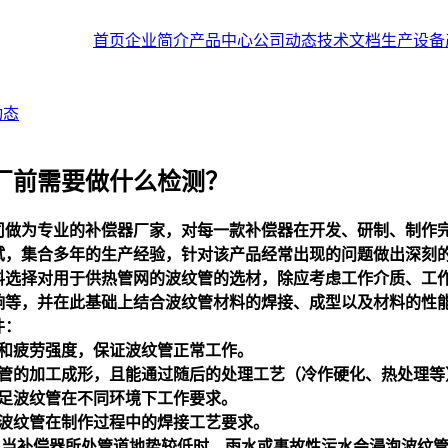
首页
企业简介
产品中心
公司动态
技术文档
生产设备
动态
厂前需要做什么检测？
司做为专业的补偿器厂家，对每一款补偿器在开发、研制、制作
试，集合多年的生产经验，针对该产品经常出现的问题做出深刻
料选择对用于供热管网的波纹管的选材，除应考虑工作介质、工
响等，并在此基础上结合波纹管材料的焊接、成型以及材料的性
件：
度和疲劳强度，保证波纹管正常工作。
纹管的加工成形，且能通过随后的处理工艺（冷作硬化、热处理等
满足波纹管在不同环境下工作要求。
足波纹管在制作过程中的焊接工艺要求。
当补偿器所处管道地势较低时，雨水或事故性污水会浸泡波纹管