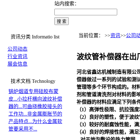
站内搜索：
当前位置： >>
资讯
>>
公司
资讯分类
Informatio list
公司动态
波纹管补偿器在出
行业资讯
展会信息
河北省鑫达机械制造有限公
偿器
做过一系列的试验和测
技术文档
Technology
管理等多个环节构成的。材
锅炉烟道专用硅胶布蒙
剂和管道清洗剂对材料的影
皮...
小拉杆横向波纹补偿
补偿器的材料应满足下列条
器的...
可曲挠橡胶接头的
（1）高弹性极限、抗拉强
工作功...
非金属膨胀节的
（2）良好的塑性，便于波
产品特点...
为什么金属软
（3）较好的耐腐蚀性能，
管要采用不...
（4）良好的焊接性能，满
对于地沟敷设的热力管网，