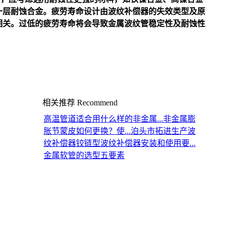
一层耐蚀合金。疲劳寿命设计由
波纹补偿器
的失效类型及原
相关。过低的疲劳寿命将会导致金属波纹管稳定性及耐蚀性
相关推荐
Recommend
高温管道适合用什么样的非金属...
非金属膨
胀节蒙皮如何更换？使...
泊头市拓进生产波
纹补偿器
铰链型波纹补偿器安装和使用要...
金属软管的选型五要素