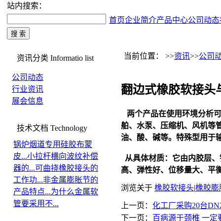
站内搜索：
首页
企业简介
产品中心
公司动态
当前位置： >>
资讯
>>
公司
资讯分类
Informatio list
公司动态
翻边式橡胶软接头
行业资讯
展会信息
两个产品在使用环境分析可
舶、水泵、压缩机、风机等管
技术文档
Technology
油、酸、碱等。特殊型用于输送
锅炉烟道专用硅胶布蒙
皮...
小拉杆横向波纹补偿
从具体材质：它由内胶层、
器的...
可曲挠橡胶接头的
高、弹性好、位移量大、平
工作功...
非金属膨胀节的
浏览关于
橡胶软接头
|
橡胶膨
产品特点...
为什么金属软
管要采用不...
上一页：
化工厂采购20台DN
下一页：
百病源于颈椎 一定