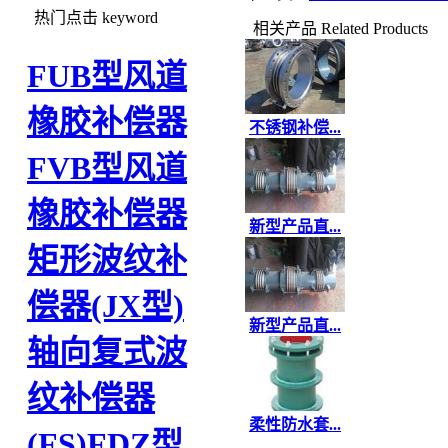
热门点击
keyword
相关产品
Related Products
FUB型风道
橡胶补偿器
不锈钢补偿...
FVB型风道
橡胶补偿器
新型产品直...
矩形波纹补
偿器(JX型)
新型产品直...
轴向复式波
纹补偿器
柔性防水套...
(FS)
FDZ型