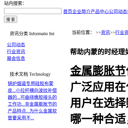
站内搜索：
首页
企业简介
产品中心
公司动态
当前位置： >>
资讯
>>
行业
资讯分类
Informatio list
公司动态
帮助内蒙的时经理
行业资讯
展会信息
金属膨胀节
技术文档
Technology
广泛应用在
锅炉烟道专用硅胶布蒙
皮...
小拉杆横向波纹补偿
器的...
可曲挠橡胶接头的
用户在选择
工作功...
非金属膨胀节的
产品特点...
为什么金属软
哪一种合适
管要采用不...