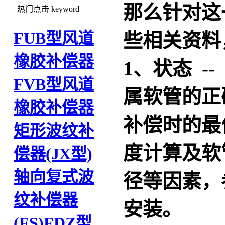
那么针对这
热门点击
keyword
FUB型风道
些相关资料
橡胶补偿器
1、状态 -
FVB型风道
属软管的正
橡胶补偿器
补偿时的最
矩形波纹补
度计算及软
偿器(JX型)
轴向复式波
径等因素，
纹补偿器
安装。
(FS)
FDZ型