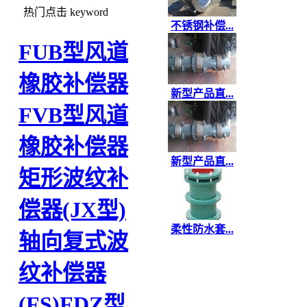
热门点击
keyword
不锈钢补偿...
FUB型风道
橡胶补偿器
新型产品直...
FVB型风道
橡胶补偿器
新型产品直...
矩形波纹补
偿器(JX型)
柔性防水套...
轴向复式波
纹补偿器
(FS)
FDZ型