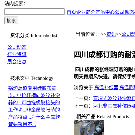
站内搜索：
首页
企业简介
产品中心
公司动态
当前位置： >>
资讯
>>
公司
资讯分类
Informatio list
公司动态
四川成都订购的耐温
行业资讯
展会信息
四川成都的张经理订购的耐10
明天寄顺风快递。请保持手机开通
技术文档
Technology
浏览关于
高温补偿器
|
高温膨
锅炉烟道专用硅胶布蒙
皮...
小拉杆横向波纹补偿
上一页：
直埋式波纹补偿器
器的...
可曲挠橡胶接头的
下一页：
河北非金属补偿器
工作功...
非金属膨胀节的
相关产品
Related Products
产品特点...
为什么金属软
管要采用不...