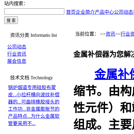
站内搜索：
首页
企业简介
产品中心
公司动态
当前位置： >>
资讯
>>
行业
资讯分类
Informatio list
公司动态
金属补偿器为您解
行业资讯
展会信息
金属补
技术文档
Technology
缩节。由构
锅炉烟道专用硅胶布蒙
皮...
小拉杆横向波纹补偿
器的...
可曲挠橡胶接头的
性元件）和
工作功...
非金属膨胀节的
产品特点...
为什么金属软
组成。主要
管要采用不...