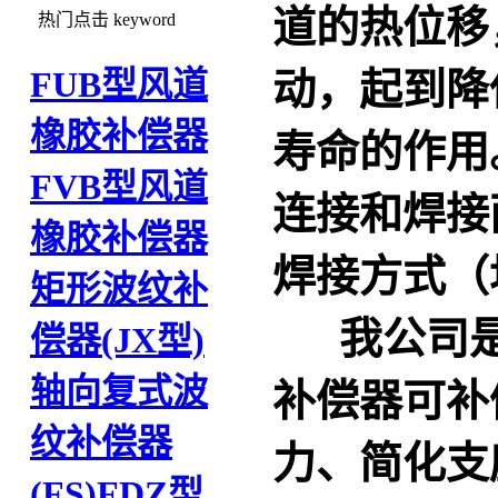
道的热位移
热门点击
keyword
FUB型风道
动，起到降
橡胶补偿器
寿命的作用
FVB型风道
连接和焊接
橡胶补偿器
焊接方式（
矩形波纹补
我公司
偿器(JX型)
轴向复式波
补偿器可补
纹补偿器
力、简化支
(FS)
FDZ型