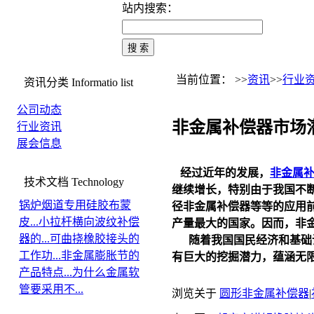
站内搜索：
当前位置： >>
资讯
>>
行业
资讯分类
Informatio list
公司动态
非金属补偿器市场
行业资讯
展会信息
经过近年的发展，
非金属
技术文档
Technology
继续增长，特别由于我国不
锅炉烟道专用硅胶布蒙
径
非金属补偿器
等等的应用前
皮...
小拉杆横向波纹补偿
产量最大的国家。因而，
非
器的...
可曲挠橡胶接头的
随着我国国民经济和基础设
工作功...
非金属膨胀节的
有巨大的挖掘潜力，蕴涵无
产品特点...
为什么金属软
管要采用不...
浏览关于
圆形非金属补偿器
|