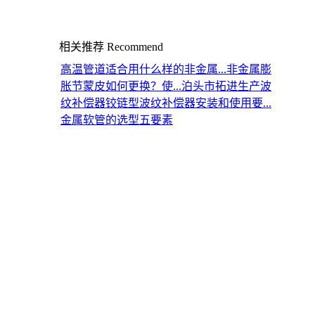
相关推荐
Recommend
高温管道适合用什么样的非金属...
非金属膨
胀节蒙皮如何更换？使...
泊头市拓进生产波
纹补偿器
铰链型波纹补偿器安装和使用要...
金属软管的选型五要素