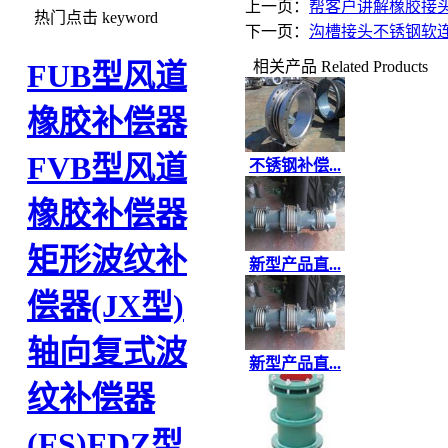
上一页：
帮客户讲解橡胶接
热门点击
keyword
下一页：
沟槽接头不锈钢软
相关产品
Related Products
FUB型风道
橡胶补偿器
FVB型风道
不锈钢补偿...
橡胶补偿器
矩形波纹补
新型产品直...
偿器(JX型)
轴向复式波
新型产品直...
纹补偿器
(FS)
FDZ型