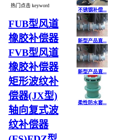
热门点击
keyword
不锈钢补偿...
FUB型风道
橡胶补偿器
新型产品直...
FVB型风道
橡胶补偿器
新型产品直...
矩形波纹补
偿器(JX型)
柔性防水套...
轴向复式波
纹补偿器
(FS)
FDZ型