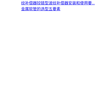
纹补偿器
铰链型波纹补偿器安装和使用要...
金属软管的选型五要素