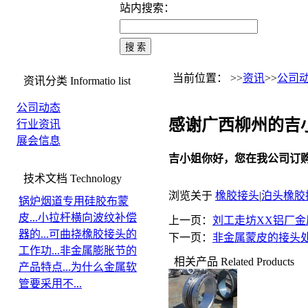
站内搜索：
当前位置： >>
资讯
>>
公司
资讯分类
Informatio list
公司动态
感谢广西柳州的吉
行业资讯
展会信息
吉小姐你好，您在我公司订
技术文档
Technology
浏览关于
橡胶接头
|
泊头橡胶
锅炉烟道专用硅胶布蒙
皮...
小拉杆横向波纹补偿
上一页：
刘工走坊XX铝厂
器的...
可曲挠橡胶接头的
下一页：
非金属蒙皮的接头
工作功...
非金属膨胀节的
相关产品
Related Products
产品特点...
为什么金属软
管要采用不...