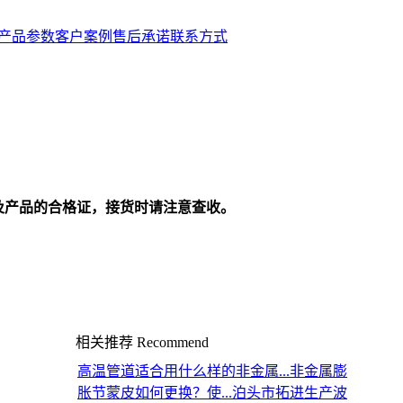
产品参数
客户案例
售后承诺
联系方式
及产品的合格证，接货时请注意查收。
相关推荐
Recommend
高温管道适合用什么样的非金属...
非金属膨
胀节蒙皮如何更换？使...
泊头市拓进生产波