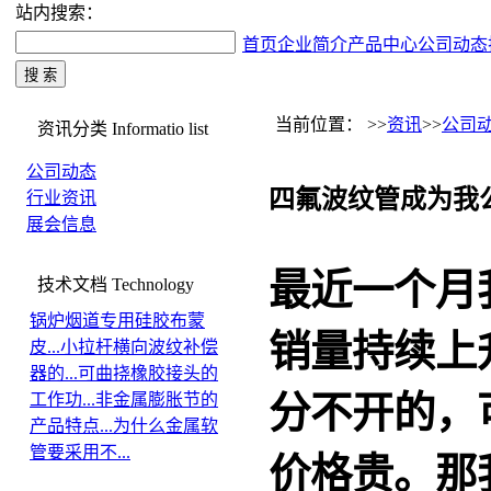
站内搜索：
首页
企业简介
产品中心
公司动态
当前位置： >>
资讯
>>
公司
资讯分类
Informatio list
公司动态
四氟波纹管成为我
行业资讯
展会信息
最近一个月
技术文档
Technology
锅炉烟道专用硅胶布蒙
销量持续上
皮...
小拉杆横向波纹补偿
器的...
可曲挠橡胶接头的
工作功...
非金属膨胀节的
分不开的，
产品特点...
为什么金属软
管要采用不...
价格贵。那