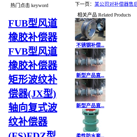
下一页：
某公司对补偿器售
热门点击
keyword
相关产品
Related Products
FUB型风道
橡胶补偿器
不锈钢补偿...
FVB型风道
橡胶补偿器
新型产品直...
矩形波纹补
偿器(JX型)
轴向复式波
新型产品直...
纹补偿器
(FS)
FDZ型
柔性防水套...