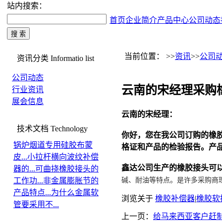
站内搜索：
首页
企业简介
产品中心
公司动态
当前位置： >>
资讯
>>
公司
资讯分类
Informatio list
公司动态
云南的宋经理采购橡
行业资讯
展会信息
云南的宋经理：
技术文档
Technology
你好，您在我公司订购的橡
锅炉烟道专用硅胶布蒙
格证和产品的检验报告。产品
皮...
小拉杆横向波纹补偿
鑫达公司生产的橡胶接头可
器的...
可曲挠橡胶接头的
碱、耐油等特点。是许多采购商
工作功...
非金属膨胀节的
产品特点...
为什么金属软
浏览关于
橡胶补偿器
|
橡胶软
管要采用不...
上一页：
给马来西亚客户赶