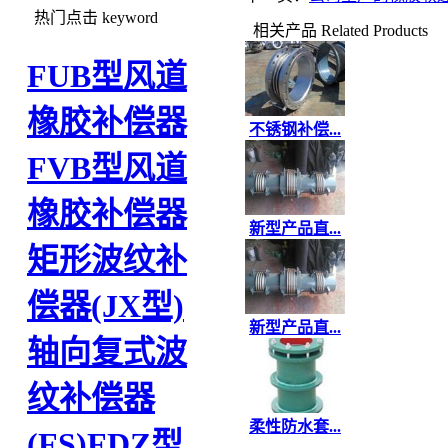
热门点击
keyword
相关产品
Related Products
FUB型风道
橡胶补偿器
不锈钢补偿...
FVB型风道
橡胶补偿器
新型产品直...
矩形波纹补
偿器(JX型)
新型产品直...
轴向复式波
纹补偿器
柔性防水套...
(FS)
FDZ型