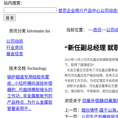
站内搜索：
首页
企业简介
产品中心
公司动态
当前位置： >>
资讯
>>
公司
资讯分类
Informatio list
公司动态
“新任副总经理 就
行业资讯
展会信息
2014年11月21日河北鑫达机械制
下，取得了圆满成功！
技术文档
Technology
大会王董正式宣布了河北鑫达董事会
明为河北鑫达生产副总经理，任命王
锅炉烟道专用硅胶布蒙
今后的工作方向，为切实落实今后的
皮...
小拉杆横向波纹补偿
就职大会最后，河北鑫达董事长王董
器的...
可曲挠橡胶接头的
力，恪尽职守，不辱使命，把河北鑫
工作功...
非金属膨胀节的
浏览关于
四氟补偿器
|
四氟膨
产品特点...
为什么金属软
管要采用不...
上一页：
烟台情怀,蕴于山海
下一页：
公司生产的橡胶软