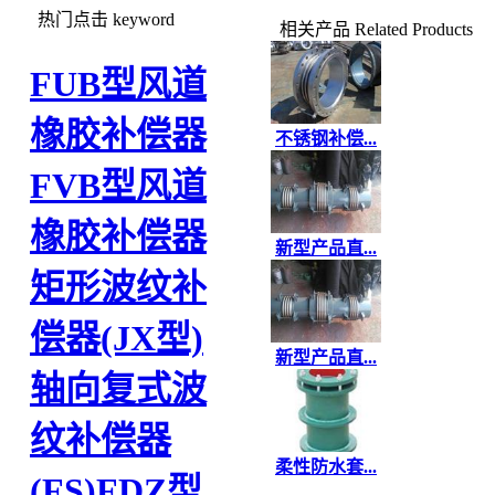
热门点击
keyword
相关产品
Related Products
FUB型风道
橡胶补偿器
不锈钢补偿...
FVB型风道
橡胶补偿器
新型产品直...
矩形波纹补
偿器(JX型)
新型产品直...
轴向复式波
纹补偿器
柔性防水套...
(FS)
FDZ型