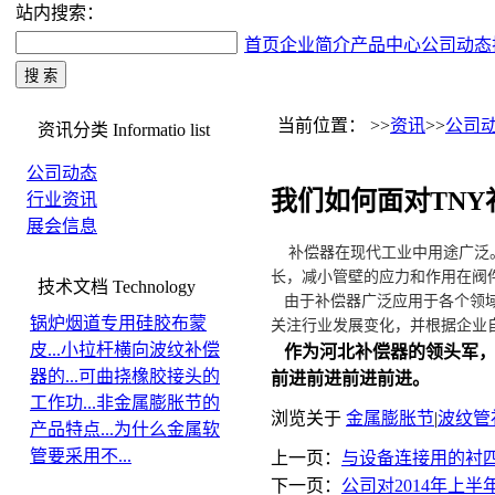
站内搜索：
首页
企业简介
产品中心
公司动态
当前位置： >>
资讯
>>
公司
资讯分类
Informatio list
公司动态
我们如何面对TN
行业资讯
展会信息
补偿器在现代工业中用途广泛。
长，减小管壁的应力和作用在阀
技术文档
Technology
由于补偿器广泛应用于各个领域
锅炉烟道专用硅胶布蒙
关注行业发展变化，并根据企业
皮...
小拉杆横向波纹补偿
作为河北补偿器的领头军，
器的...
可曲挠橡胶接头的
前进前进前进前进。
工作功...
非金属膨胀节的
浏览关于
金属膨胀节
|
波纹管
产品特点...
为什么金属软
管要采用不...
上一页：
与设备连接用的衬
下一页：
公司对2014年上半