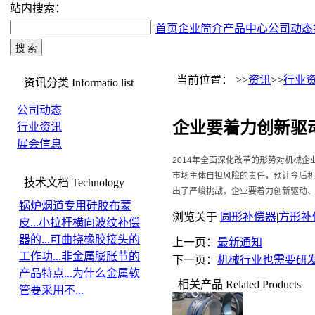
站内搜索：
首页
企业简介
产品中心
公司动态
当前位置： >>
资讯
>>
行业
资讯分类
Informatio list
公司动态
企业要着力创新驱
行业资讯
展会信息
2014年全面深化改革的形势对机械
市场主体自担风险的责任，预计今后
技术文档
Technology
出了严峻挑战，企业要着力创新驱动
锅炉烟道专用硅胶布蒙
浏览关于
圆形补偿器
|
方形补
皮...
小拉杆横向波纹补偿
器的...
可曲挠橡胶接头的
上一页：
最新通知
工作功...
非金属膨胀节的
下一页：
机械行业也需要研
产品特点...
为什么金属软
相关产品
Related Products
管要采用不...