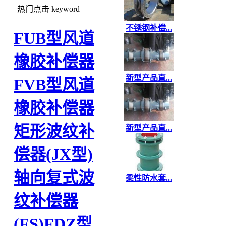
热门点击
keyword
不锈钢补偿...
FUB型风道
橡胶补偿器
新型产品直...
FVB型风道
橡胶补偿器
矩形波纹补
新型产品直...
偿器(JX型)
轴向复式波
柔性防水套...
纹补偿器
(FS)
FDZ型