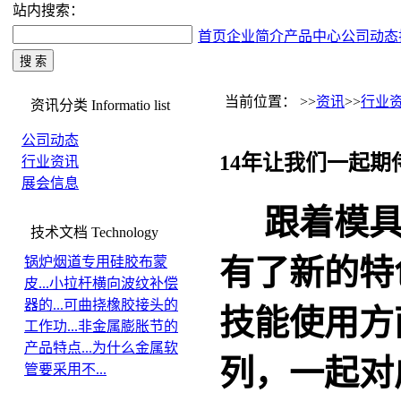
站内搜索：
首页
企业简介
产品中心
公司动态
当前位置： >>
资讯
>>
行业
资讯分类
Informatio list
公司动态
14年让我们一起
行业资讯
展会信息
跟着模具
技术文档
Technology
有了新的特
锅炉烟道专用硅胶布蒙
皮...
小拉杆横向波纹补偿
器的...
可曲挠橡胶接头的
技能使用方
工作功...
非金属膨胀节的
产品特点...
为什么金属软
列，一起对
管要采用不...