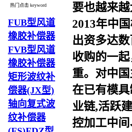
要也越来越
热门点击
keyword
FUB型风道
2013年
橡胶补偿器
出资多达数
FVB型风道
收购的一起
橡胶补偿器
重。对中国
矩形波纹补
在已有模具
偿器(JX型)
轴向复式波
业链,活跃
纹补偿器
控加工中间
(FS)
FDZ型