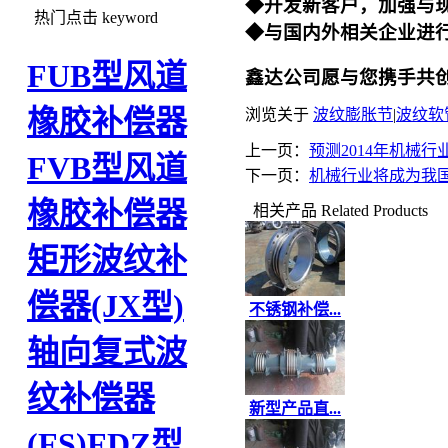
◆开发新客户，加
热门点击
keyword
◆与国内外相关企业进
FUB型风道
鑫达公司愿与您携手共
橡胶补偿器
浏览关于
波纹膨胀节
|
波纹软
上一页：
预测2014年机械
FVB型风道
下一页：
机械行业将成为我
橡胶补偿器
相关产品
Related Products
矩形波纹补
偿器(JX型)
不锈钢补偿...
轴向复式波
纹补偿器
新型产品直...
(FS)
FDZ型