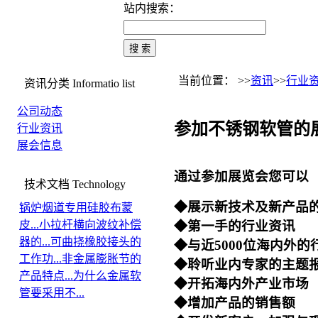
站内搜索：
当前位置： >>
资讯
>>
行业
资讯分类
Informatio list
公司动态
参加不锈钢软管的
行业资讯
展会信息
通过参加展览会您可以
技术文档
Technology
◆展示新技术及新
锅炉烟道专用硅胶布蒙
皮...
小拉杆横向波纹补偿
◆第一手的行业资讯
器的...
可曲挠橡胶接头的
◆与近5000位海内外
工作功...
非金属膨胀节的
◆聆听业内专家的主题
产品特点...
为什么金属软
◆开拓海内外
管要采用不...
◆增加产品的销售额