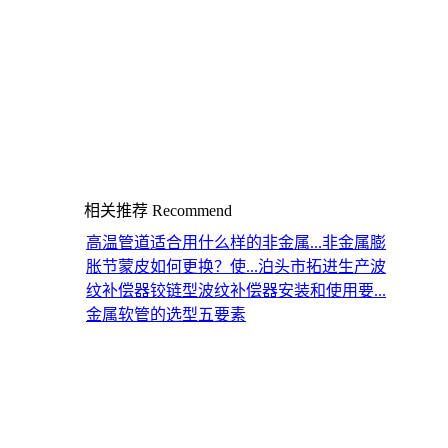
相关推荐
Recommend
高温管道适合用什么样的非金属...
非金属膨
胀节蒙皮如何更换？使...
泊头市拓进生产波
纹补偿器
铰链型波纹补偿器安装和使用要...
金属软管的选型五要素