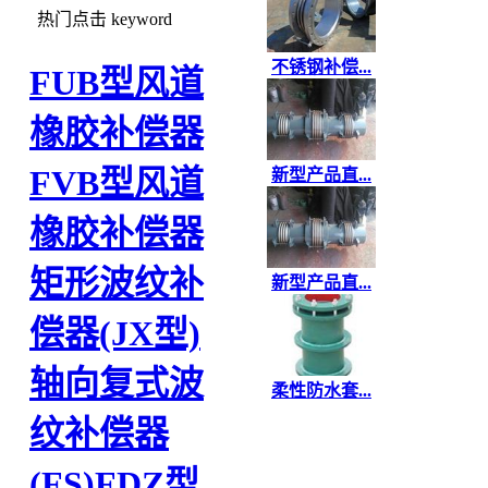
热门点击
keyword
不锈钢补偿...
FUB型风道
橡胶补偿器
FVB型风道
新型产品直...
橡胶补偿器
矩形波纹补
新型产品直...
偿器(JX型)
轴向复式波
柔性防水套...
纹补偿器
(FS)
FDZ型