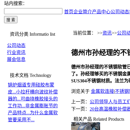
站内搜索：
首页
企业简介
产品中心
公司动态
当前位置： >>
资讯
>>
公司
资讯分类
Informatio list
公司动态
德州市孙经理的不
行业资讯
展会信息
德州市孙经理的
不锈钢软管
了。孙经理够买的不锈钢金
技术文档
Technology
SUS304不锈钢材质。法兰
锅炉烟道专用硅胶布蒙
浏览关于
金属软连接
|
不锈钢
皮...
小拉杆横向波纹补偿
器的...
可曲挠橡胶接头的
上一页：
公司领导人与员工
工作功...
非金属膨胀节的
下一页：
20台高温橡胶补偿
产品特点...
为什么金属软
相关产品
Related Products
管要采用不...