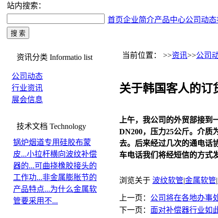
站内搜索：
首页
企业简介
产品中心
公司动态
当前位置： >>
资讯
>>
公司
资讯分类
Informatio list
公司动态
关于韩国客人的订
行业资讯
展会信息
上午，我公司的外贸部接到
技术文档
Technology
DN200，压力25公斤。
锅炉烟道专用硅胶布蒙
去。后来经过几次的通电话
皮...
小拉杆横向波纹补偿
车电话我们将经短信的方式发给
器的...
可曲挠橡胶接头的
工作功...
非金属膨胀节的
浏览关于
波纹软管
|
金属软管
|
产品特点...
为什么金属软
上一页：
公司将在各地办事处
管要采用不...
下一页：
面对补偿器行业如