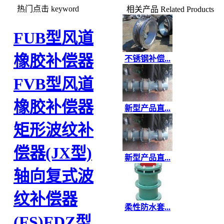
热门点击
keyword
相关产品
Related Products
FUB型风道
橡胶补偿器
不锈钢补偿...
FVB型风道
橡胶补偿器
新型产品直...
矩形波纹补
偿器(JX型)
新型产品直...
轴向复式波
纹补偿器
柔性防水套...
(FS)
FDZ型