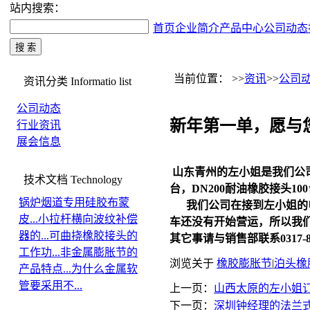
站内搜索：
首页
企业简介
产品中心
公司动态
当前位置： >>
资讯
>>
公司
资讯分类
Informatio list
公司动态
新年第一单，愿与
行业资讯
展会信息
山东青州的左小姐是我们公
技术文档
Technology
台，DN200耐油橡胶接头
锅炉烟道专用硅胶布蒙
我们公司在接到左小姐的电
皮...
小拉杆横向波纹补偿
车还没有开始营运，所以我
器的...
可曲挠橡胶接头的
其它事请与销售部联系0317-82
工作功...
非金属膨胀节的
浏览关于
橡胶膨胀节
|
泊头橡
产品特点...
为什么金属软
管要采用不...
上一页：
山西太原的左小姐订
下一页：
深圳钟经理的法兰