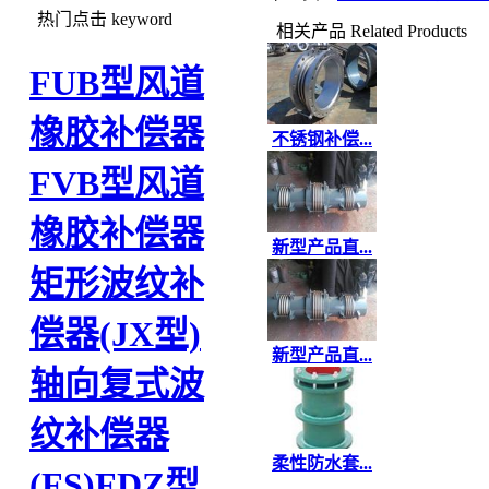
热门点击
keyword
相关产品
Related Products
FUB型风道
橡胶补偿器
不锈钢补偿...
FVB型风道
橡胶补偿器
新型产品直...
矩形波纹补
偿器(JX型)
新型产品直...
轴向复式波
纹补偿器
柔性防水套...
(FS)
FDZ型