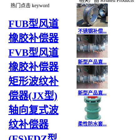
相关产品
Related Products
热门点击
keyword
FUB型风道
不锈钢补偿...
橡胶补偿器
FVB型风道
新型产品直...
橡胶补偿器
矩形波纹补
偿器(JX型)
新型产品直...
轴向复式波
纹补偿器
柔性防水套...
(FS)
FDZ型