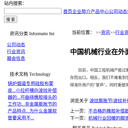
站内搜索：
首页
企业简介
产品中心
公司动态
当前位置： >>
资讯
>>
行业
资讯分类
Informatio list
公司动态
中国机械行业在外
行业资讯
展会信息
目前，中国工程机械产能过剩
技术文档
Technology
存而出口。相反，我们不难看到
锅炉烟道专用硅胶布蒙
得海外用户的“掌声”，同时重塑
皮...
小拉杆横向波纹补偿
器的...
可曲挠橡胶接头的
浏览关于
波纹膨胀节
|
波纹补
工作功...
非金属膨胀节的
产品特点...
为什么金属软
上一页：
不合格的橡胶补偿
管要采用不...
下一页：
机械行业回暖的脚