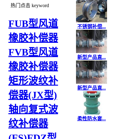
热门点击
keyword
FUB型风道
不锈钢补偿...
橡胶补偿器
FVB型风道
新型产品直...
橡胶补偿器
矩形波纹补
新型产品直...
偿器(JX型)
轴向复式波
柔性防水套...
纹补偿器
(FS)
FDZ型