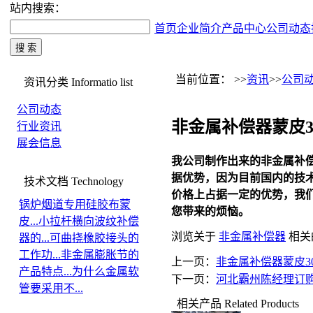
站内搜索：
首页
企业简介
产品中心
公司动态
当前位置： >>
资讯
>>
公司
资讯分类
Informatio list
公司动态
非金属补偿器蒙皮300
行业资讯
展会信息
我公司制作出来的
非金属补
据优势，因为目前国内的技
技术文档
Technology
价格上占据一定的优势，我
锅炉烟道专用硅胶布蒙
您带来的烦恼。
皮...
小拉杆横向波纹补偿
浏览关于
非金属补偿器
相关
器的...
可曲挠橡胶接头的
工作功...
非金属膨胀节的
上一页：
非金属补偿器蒙皮300
产品特点...
为什么金属软
下一页：
河北霸州陈经理订
管要采用不...
相关产品
Related Products