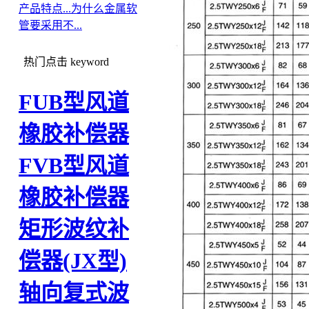
产品特点...
为什么金属软
管要采用不...
热门点击
keyword
FUB型风道
橡胶补偿器
FVB型风道
橡胶补偿器
矩形波纹补
偿器(JX型)
轴向复式波