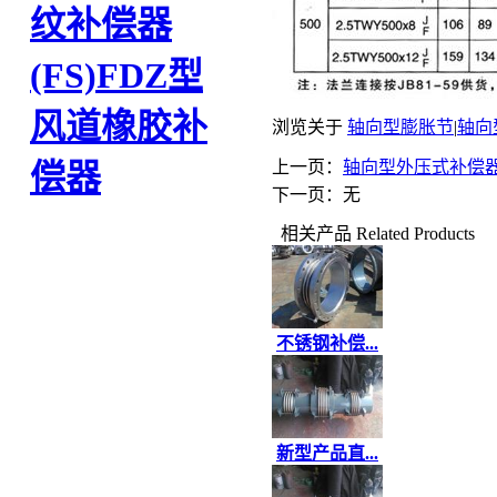
纹补偿器
(FS)
FDZ型
风道橡胶补
浏览关于
轴向型膨胀节
|
轴向
上一页：
轴向型外压式补偿器
偿器
下一页：无
相关产品
Related Products
不锈钢补偿...
新型产品直...