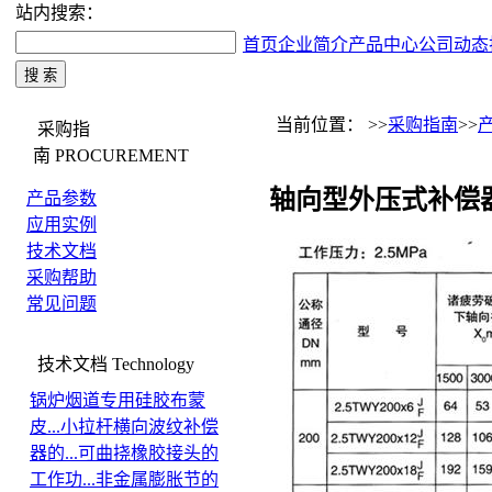
站内搜索：
首页
企业简介
产品中心
公司动态
当前位置： >>
采购指南
>>
采购指
南
PROCUREMENT
轴向型外压式补偿
产品参数
应用实例
技术文档
采购帮助
常见问题
技术文档
Technology
锅炉烟道专用硅胶布蒙
皮...
小拉杆横向波纹补偿
器的...
可曲挠橡胶接头的
工作功...
非金属膨胀节的