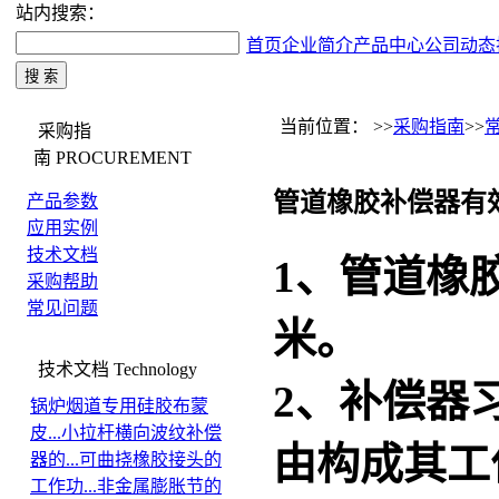
站内搜索：
首页
企业简介
产品中心
公司动态
当前位置： >>
采购指南
>>
采购指
南
PROCUREMENT
管道橡胶补偿器有
产品参数
应用实例
技术文档
1、
管道橡
采购帮助
常见问题
米。
技术文档
Technology
2、补偿器
锅炉烟道专用硅胶布蒙
皮...
小拉杆横向波纹补偿
由构成其工
器的...
可曲挠橡胶接头的
工作功...
非金属膨胀节的