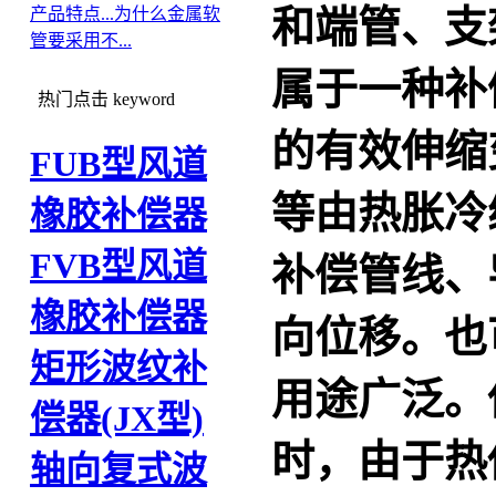
和端管、支
产品特点...
为什么金属软
管要采用不...
属于一种补
热门点击
keyword
的有效伸缩
FUB型风道
等由热胀冷
橡胶补偿器
FVB型风道
补偿管线、
橡胶补偿器
向位移。也
矩形波纹补
用途广泛。
偿器(JX型)
时，由于热
轴向复式波