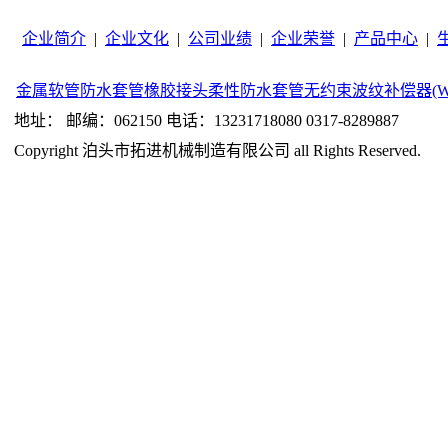
企业简介
|
企业文化
|
公司业绩
|
企业荣誉
|
产品中心
|
金属软管
防水套管
橡胶接头
柔性防水套管
无约束波纹补偿器(W
地址： 邮编：062150 电话：13231718080 0317-8289887
Copyright 泊头市拓进机械制造有限公司 all Rights Reserved.