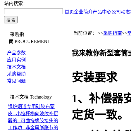
站内搜索：
首页
企业简介
产品中心
公司动态
当前位置： >>
采购指南
>>
采购指
南
PROCUREMENT
我来教你新型套筒
产品参数
应用实例
技术文档
安装要求
采购帮助
常见问题
1
、补偿器
技术文档
Technology
锅炉烟道专用硅胶布蒙
定货一致。
皮...
小拉杆横向波纹补偿
器的...
可曲挠橡胶接头的
工作功...
非金属膨胀节的