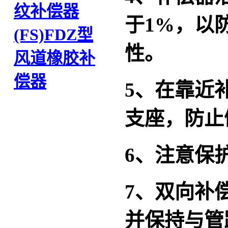
纹补偿器
于
1%
，以
(FS)
FDZ型
性。
风道橡胶补
偿器
5
、在靠近
支座，防止
6
、注意保
7
、双向补
并保持与管