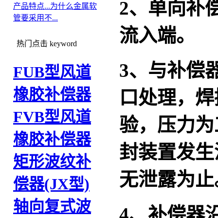
2
、单向补
产品特点...
为什么金属软
管要采用不...
流入端。
热门点击
keyword
3
、与补偿
FUB型风道
橡胶补偿器
口处理，焊
FVB型风道
验，压力为
橡胶补偿器
封装置发生
矩形波纹补
无泄露为止
偿器(JX型)
轴向复式波
4
、补偿器