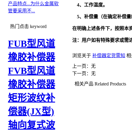
产品特点...
为什么金属软
4
、工作温度。
管要采用不...
5
、补偿量（在确定补偿量
热门点击
keyword
在明确上述条件下，按照本
注：用户如有特殊要求或需
FUB型风道
橡胶补偿器
浏览关于
补偿器定货需知
相
上一页：无
FVB型风道
下一页：无
橡胶补偿器
相关产品
Related Products
矩形波纹补
偿器(JX型)
轴向复式波