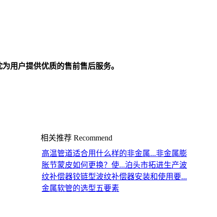
忱为用户提供优质的售前售后服务。
相关推荐
Recommend
高温管道适合用什么样的非金属...
非金属膨
胀节蒙皮如何更换？使...
泊头市拓进生产波
纹补偿器
铰链型波纹补偿器安装和使用要...
金属软管的选型五要素