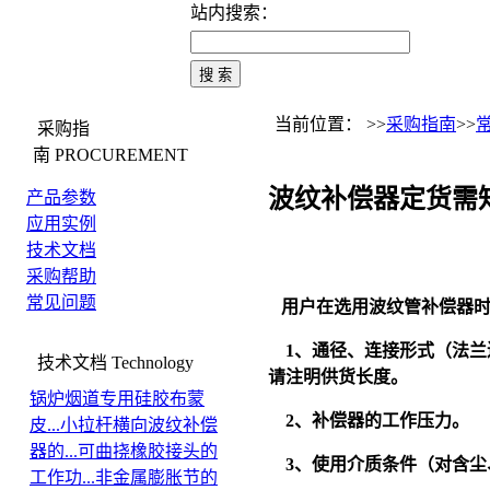
站内搜索：
当前位置： >>
采购指南
>>
采购指
南
PROCUREMENT
波纹补偿器定货需
产品参数
应用实例
技术文档
采购帮助
常见问题
用户在选用波纹管补偿器
1
、通径、连接形式（法兰
技术文档
Technology
请注明供货长度。
锅炉烟道专用硅胶布蒙
2
、补偿器的工作压力。
皮...
小拉杆横向波纹补偿
器的...
可曲挠橡胶接头的
3
、使用介质条件（对含尘
工作功...
非金属膨胀节的