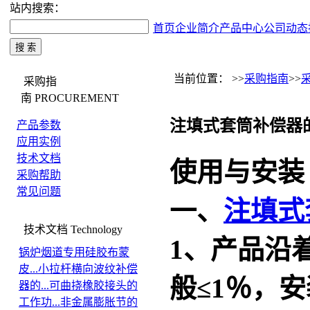
站内搜索：
首页
企业简介
产品中心
公司动态
当前位置： >>
采购指南
>>
采购指
南
PROCUREMENT
注填式套筒补偿器
产品参数
应用实例
技术文档
使用与安装
采购帮助
常见问题
一、
注填式
技术文档
Technology
1、产品沿
锅炉烟道专用硅胶布蒙
皮...
小拉杆横向波纹补偿
般≤1％，
器的...
可曲挠橡胶接头的
工作功...
非金属膨胀节的