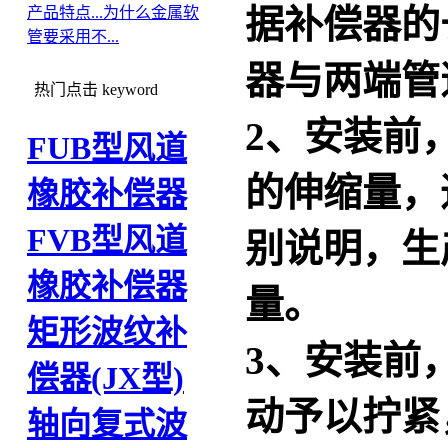
据补偿器的
产品特点...
为什么金属软
管要采用不...
器与两端管
热门点击
keyword
2、安装前
FUB型风道
的伸缩量，
橡胶补偿器
FVB型风道
别说明，生
橡胶补偿器
量。
矩形波纹补
3、安装前
偿器(JX型)
动予以拧紧
轴向复式波