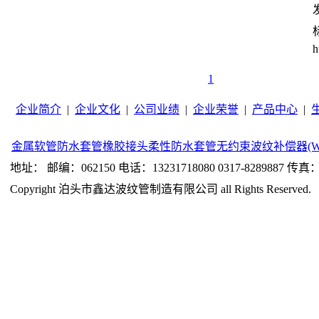
发
h
1
企业简介
|
企业文化
|
公司业绩
|
企业荣誉
|
产品中心
|
金属软管
防水套管
橡胶接头
柔性防水套管
无约束波纹补偿器(W
地址： 邮编：062150 电话：13231718080 0317-8289887 传真：0
Copyright 泊头市鑫达波纹管制造有限公司 all Rights Reserved.