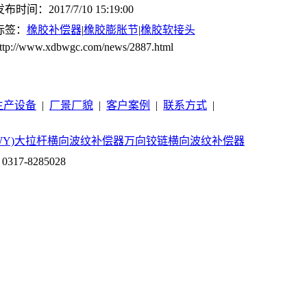
布时间：2017/7/10 15:19:00
标签：
橡胶补偿器
|
橡胶膨胀节
|
橡胶软接头
ttp://www.xdbwgc.com/news/2887.html
生产设备
|
厂景厂貌
|
客户案例
|
联系方式
|
Y)
大拉杆横向波纹补偿器
万向铰链横向波纹补偿器
317-8285028